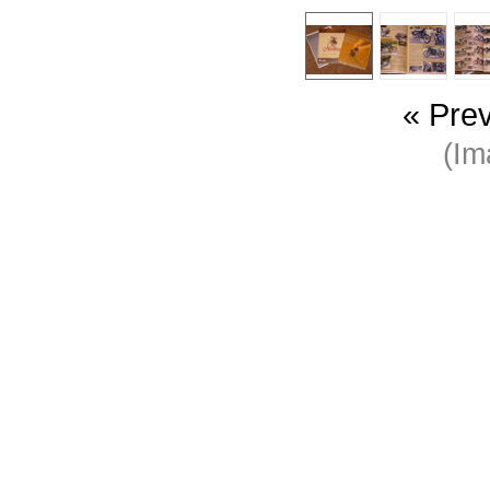
« Pre
(I